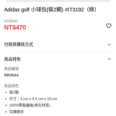
Adidas golf 小球包(裝2顆) #IT3192（綠）
NT$590
NT$470
付款與運送方式
付款方式
商品特色
信用卡一次付款
商品編號
超商取貨付款
9903644
LINE Pay
商品特色
Apple Pay
裝2顆
尺寸：4 cm x 4.5 cm x 10 cm
悠遊付
100%聚酯纖維(再生材質)
ATM付款
拉鍊開合