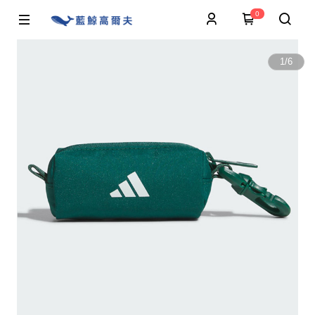
0
1
/
6