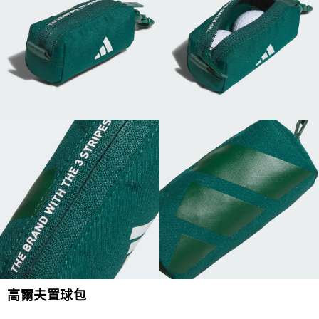
高爾夫置球包