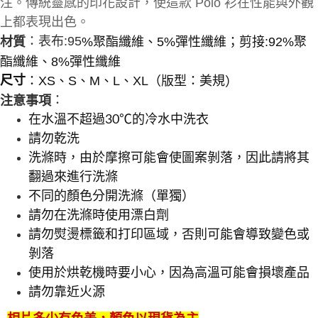
注。傳統靈感的印花設計，使這款 Polo 衫在性能與外觀
上都表現出色。
：表布:95
材質
%聚酯纖維、5%彈性纖維；剪接:92%聚
酯纖維、8%彈性纖維
：XS、S、M、L、XL（版型：美規
）
尺寸
：
注意事項
在水溫不超過30℃的冷水中洗衣
請勿乾洗
洗滌時，由於摩擦可能會使圖案剝落，因此請將其
翻過來進行洗滌
不同的顏色分開洗滌（單獨）
請勿在洗滌時使用漂白劑
請勿熨燙標籤和打印區域，否則可能會導致變色或
剝落
使用於烘乾機時要小心，因為高溫可能會損壞產品
請勿靠近火源