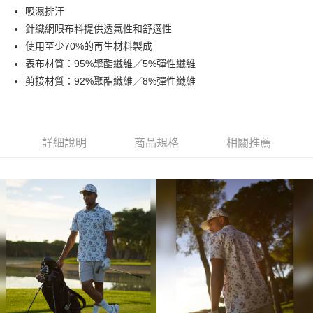
吸濕排汗
悠遊付
針織網眼布料提供透氣性和舒適性
ATM付款
使用至少70%的再生材料製成
表布材質：95%聚酯纖維／5%彈性纖維
運送方式
剪接材質：92%聚酯纖維／8%彈性纖維
全家取貨付款
每筆NT$60
詳細說明
商品規格
相關推薦
7-11取貨付款
每筆NT$60
宅配
每筆NT$250