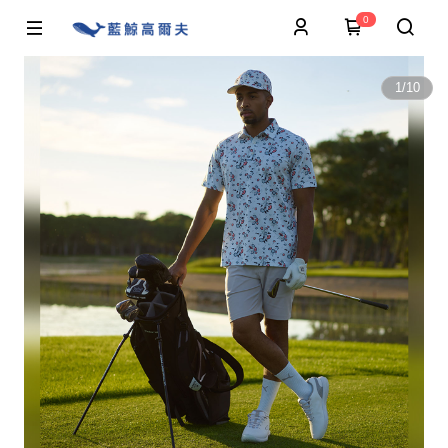
0
1
/
10