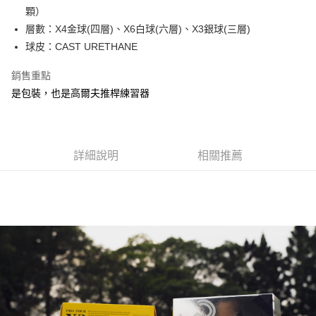
顆）
悠遊付
層數：X4金球(四層)、X6白球(六層)、X3銀球(三層)
ATM付款
球皮：CAST URETHANE
銷售重點
運送方式
是包裝，也是高爾夫推桿練習器
全家取貨付款
每筆NT$60
7-11取貨付款
詳細說明
相關推薦
每筆NT$60
宅配
每筆NT$250