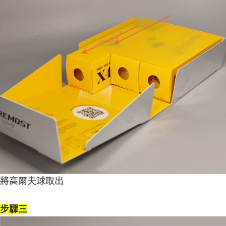
將高爾夫球取出
步驟三