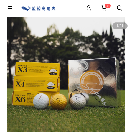
0
1
/
11