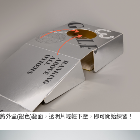
將外盒(銀色)翻面，透明片輕輕下壓，即可開始練習！