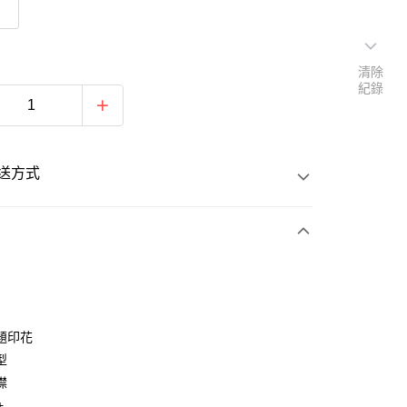
）
清除
紀錄
送方式
次付款
付款
題印花
型
襟
+