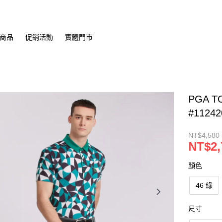
商品
促銷活動
實體門市
PGA 
#1124
NT$4,580
NT$2,
顏色
46 綠
尺寸