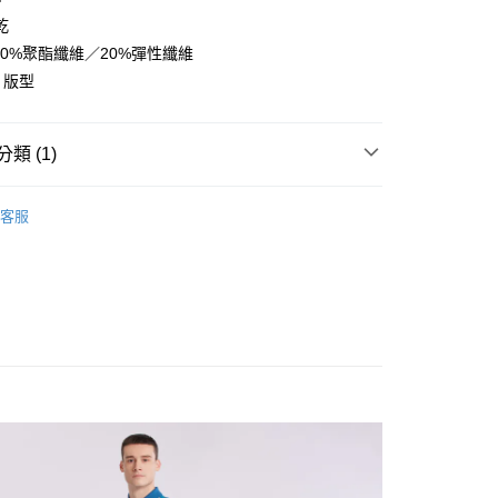
乾
 80%聚酯纖維／20%彈性纖維
it 版型
付款
類 (1)
0
裝
男短袖上衣
付款
客服
0
50