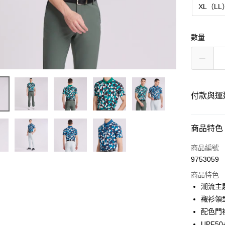
XL（LL
數量
付款與運
付款方式
商品特色
信用卡一
商品編號
9753059
超商取貨
商品特色
LINE Pay
潮流主
襯衫領
Apple Pay
配色門
悠遊付
UPF50