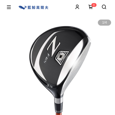
0
1
/
4