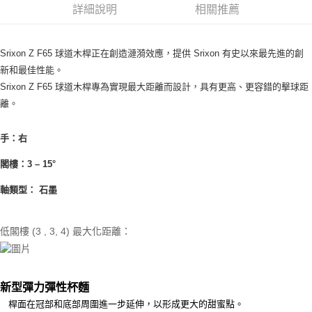
詳細說明
相關推薦
ATM付款
運送方式
Srixon Z F65 球道木桿正在創造漣漪效應，提供 Srixon 有史以來最先進的創
新和最佳性能。
宅配
Srixon Z F65 球道木桿專為實現最大距離而設計，具有更高、更容錯的擊球距
每筆NT$250
離。
手：右
閣樓：3 – 15°
軸類型： 石墨
低閣樓 (3 , 3, 4) 最大化距離：
新型彈力彈性杯麵
桿面在冠部和底部周圍進一步延伸，以形成更大的甜蜜點。