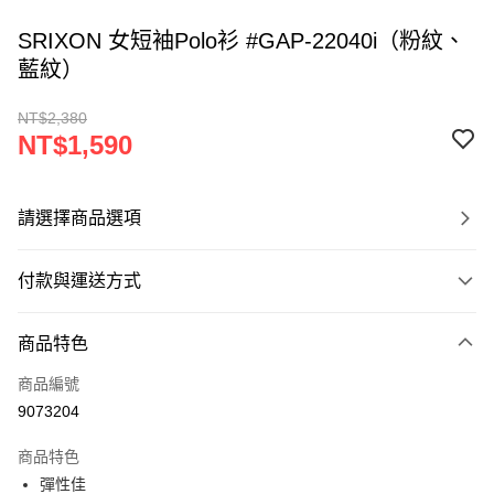
SRIXON 女短袖Polo衫 #GAP-22040i（粉紋、
藍紋）
NT$2,380
NT$1,590
請選擇商品選項
付款與運送方式
付款方式
商品特色
信用卡一次付款
商品編號
超商取貨付款
9073204
LINE Pay
商品特色
Apple Pay
彈性佳