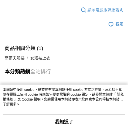
顯示電腦版詳細說明
客服
商品相關分類 (1)
高爾夫服裝
女短袖上衣
本分類熱銷
全站排行
本網站中使用 cookie，欲查詢有關本網站使用 cookie 方式之詳情，及若您不希
熱門標籤
望在電腦上使用 cookie 時應如何變更電腦的 cookie 設定，請參閱本網站「
隱私
權條款
」之 Cookie 聲明。您繼續使用本網站即表示您同意本公司得按本網站使
用條款之 Cookie 聲明使用 cookie。
了解更多 >
我知道了