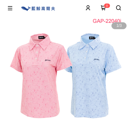
0
1
/
3