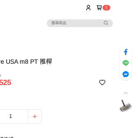
0
re USA m8 PT 推桿
0
525