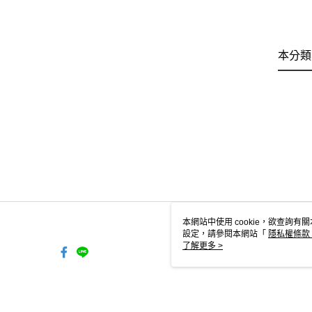
本分類
本網站中使用 cookie，欲查詢有關
設定，請參閱本網站「
隱私權條款
使用 cookie。
了解更多 >