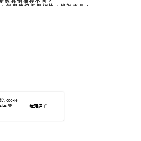
的大多數其他推桿不同。
刃，但與傳統推桿相比，後端更長。
央有不同深淺的銑削痕跡，
的方式脫穎而出。
事是軸。
正確。
步槍瞄準鏡技術
用它們
歡的槍金屬色表面！
 cookie
kie 聲明
我知道了