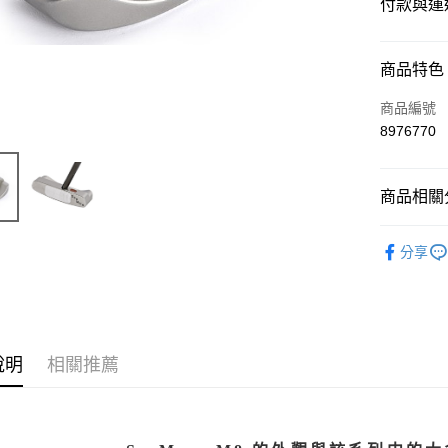
付款與運
付款方式
商品特色
信用卡一
商品編號
8976770
LINE Pay
Apple Pay
商品相關分
悠遊付
高爾夫球
分享
ATM付款
運送方式
宅配
說明
相關推薦
每筆NT$2