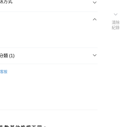
送方式
清除
紀錄
次付款
類 (1)
桿
推桿
客服
50