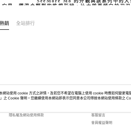
SeeMore M8 的外觀與該系列中
它是一種混合類型的推桿形狀，比木槌更傾向於刀
M8 100% 在美國銑削加工，桿面中
這使得它以很少有推桿手能做到
我們立即注意到的另一件
熱銷
全站排行
SeeMore 推桿的桿身底部均被塗黑，以便使
這款 M8 原型機採用了我們非常喜
本網站使用 cookie 方式之詳情，及若您不希望在電腦上使用 cookie 時應如何變更電腦的
」之 Cookie 聲明。您繼續使用本網站即表示您同意本公司得按本網站使用條款之 Coo
關於我們
客服資訊
商店簡介
購物說明
隱私權及網站使用條款
客服留言
會員權益聲明
聯絡我們