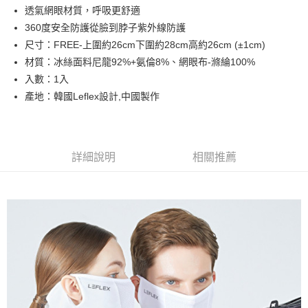
透氣網眼材質，呼吸更舒適
ATM付款
360度安全防護從臉到脖子紫外線防護
尺寸：FREE-上圍約26cm下圍約28cm高約26cm (±1cm)
運送方式
材質：冰絲面料尼龍92%+氨倫8%、網眼布-滌綸100%
入數：1入
全家取貨付款
產地：韓國Leflex設計,中國製作
每筆NT$60
7-11取貨付款
每筆NT$60
詳細說明
相關推薦
宅配
每筆NT$250