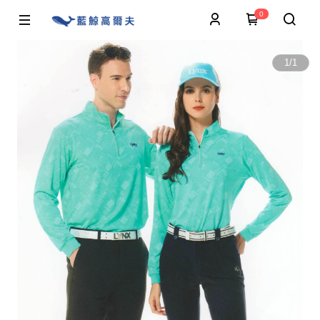
0
1
/
1