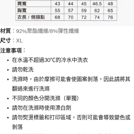
：92
材質
聚酯纖維/8%彈性纖維
%
尺寸
：X
L
：
注意事項
在水溫不超過30℃的冷水中洗衣
請勿乾洗
洗滌時，由於摩擦可能會使圖案剝落，因此請將其
翻過來進行洗滌
不同的顏色分開洗滌（單獨）
請勿在洗滌時使用漂白劑
請勿熨燙標籤和打印區域，否則可能會導致變色或
剝落