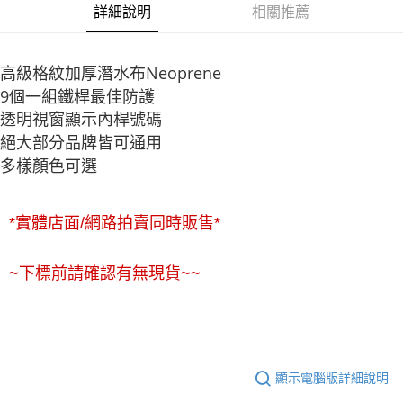
詳細說明
相關推薦
悠遊付
ATM付款
高級格紋加厚潛水布Neoprene
9個一組鐵桿最佳防護
運送方式
透明視窗顯示內桿號碼
全家取貨付款
絕大部分品牌皆可通用
每筆NT$60
多樣顏色可選
7-11取貨付款
每筆NT$60
*實體店面/網路拍賣同時販售*
宅配
每筆NT$250
~下標前請確認有無現貨~~
顯示電腦版詳細說明