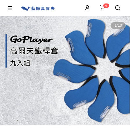
0
1
/
10