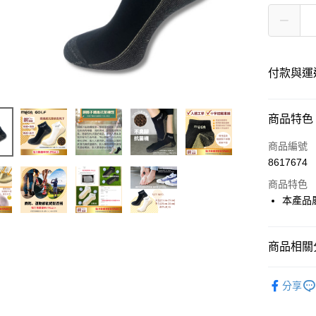
付款與運
付款方式
商品特色
信用卡一
商品編號
8617674
超商取貨
商品特色
LINE Pay
本產品
Apple Pay
商品相關分
悠遊付
高爾夫配
ATM付款
分享