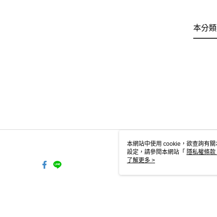
本分類
本網站中使用 cookie，欲查詢有關
設定，請參閱本網站「
隱私權條款
使用 cookie。
了解更多 >