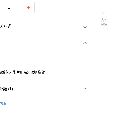
清除
紀錄
送方式
次付款
付款
屬於個人衛生用品無法退換貨
類 (1)
件
襪子
客服