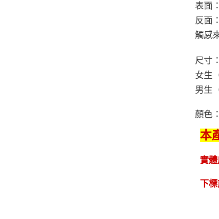
表面
反面
觸感
尺寸
女生（
男生（
顏色：
本
實體
下標