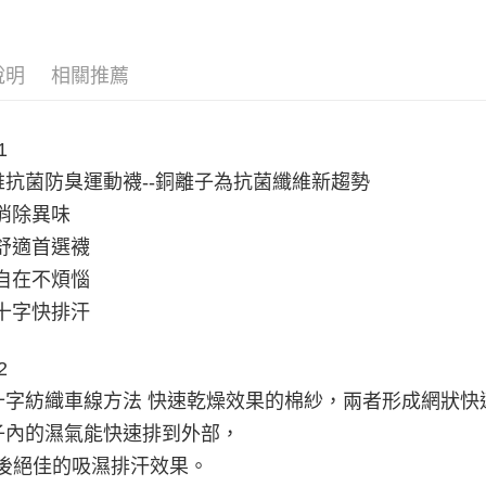
運送方式
全家取貨
說明
相關推薦
每筆NT$6
7-11取貨
每筆NT$6
1
維抗菌防臭運動襪--銅離子為抗菌纖維新趨勢
宅配
消除異味
每筆NT$2
穿舒適首選襪
襪自在不煩惱
殊十字快排汗
2
十字紡織車線方法 快速乾燥效果的棉紗，兩者形成網狀快
子內的濕氣能快速排到外部，
汗後絕佳的吸濕排汗效果。