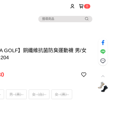
0
A GOLF】銅纖維抗菌防臭運動襪 男/女
-204
30
）
男（黑）
女（白）
女（黑）