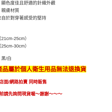
：顯色度佳且舒適的針織外觀
：親膚材質
來自於對穿著感受的堅持
：
21cm-25cm）
25cm-30cm）
黑/白
產品屬於個人衛生用品無法退換貨
店面/網路拍賣 同時販售
前請先詢問現貨喔～謝謝～～～