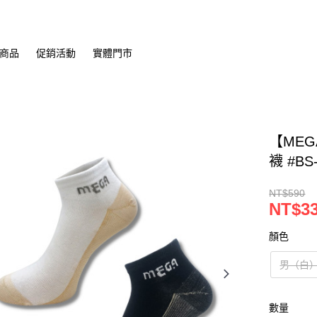
商品
促銷活動
實體門市
【MEG
襪 #BS
NT$590
NT$3
顏色
男（白
數量