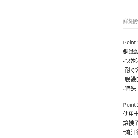
詳細
Point 
銅纖
-快速
-耐
-脫
-特
Point 
使用
讓襪
*流