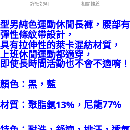
詳細說明
相關推薦
悠遊付
ATM付款
型男純色運動休閒長褲，腰部有
彈性條紋帶設計，
運送方式
具有拉伸性的萊卡混紡材質，
全家取貨付款
每筆NT$60
上班休閒運動都適穿，
即使長時間活動也不會不適唷！
7-11取貨付款
每筆NT$60
宅配
顏色：黑，藍
每筆NT$250
尼龍77%
材質：聚脂氨13%，
特色：耐洗，舒適，排汗，透氣