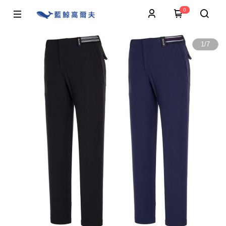
0
1
/
7