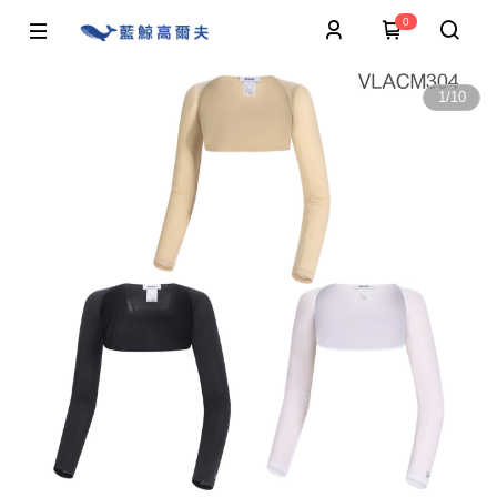
0
1
/
10