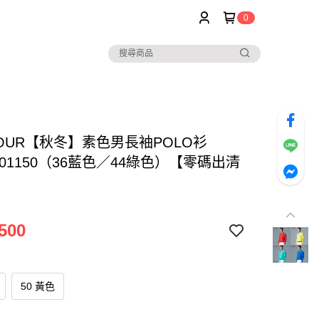
0
TOUR【秋冬】素色男長袖POLO衫
0401150（36藍色／44綠色）【零碼出清
500
50 黃色