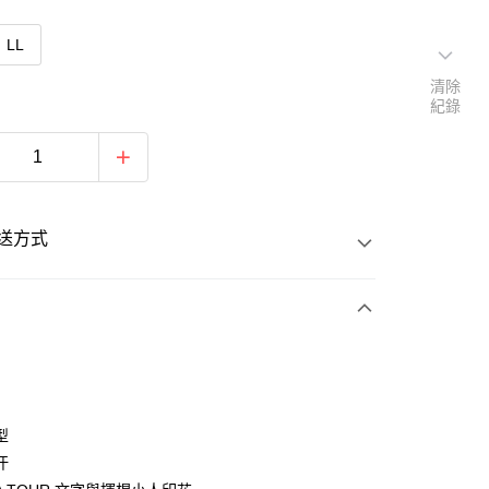
LL
清除
紀錄
送方式
次付款
付款
型
汗