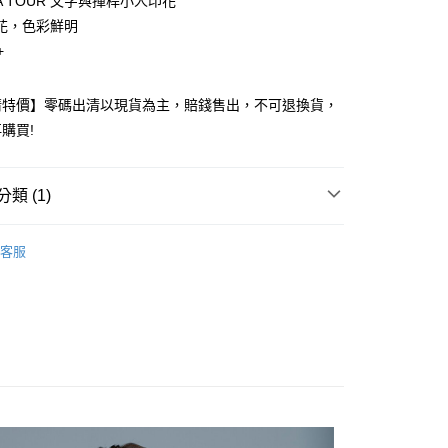
GA TOUR 文字與揮桿小人印花
花，色彩鮮明
+
清特價】零碼出清以現貨為主，賠錢售出，不可退換貨，
購買!
付款
0
類 (1)
付款
促銷區
男款上著(短袖、長袖、外套、背心)
0
客服
50