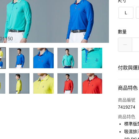
尺寸
L
數量
付款與運
付款方式
商品特色
信用卡一
商品編號
7419274
超商取貨
商品特色
LINE Pay
標準版
吸濕排
Apple Pay