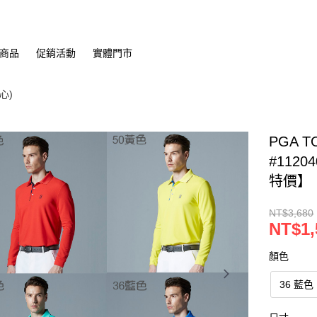
商品
促銷活動
實體門市
心)
PGA 
#112
特價】
NT$3,680
NT$1,
顏色
36 藍色