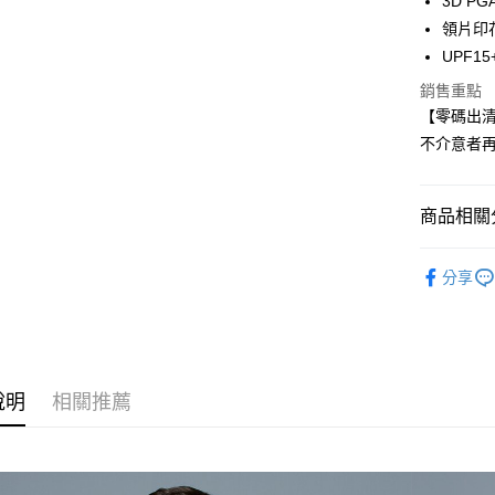
3D P
悠遊付
領片印
UPF15
ATM付款
銷售重點
【零碼出
運送方式
不介意者再
全家取貨
每筆NT$6
商品相關分
7-11取貨
服飾零碼
每筆NT$6
分享
宅配
每筆NT$2
說明
相關推薦