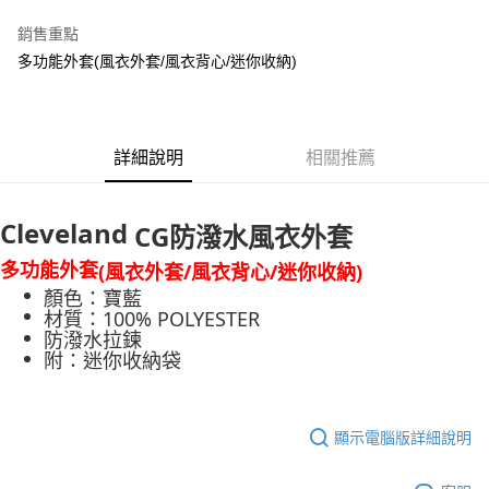
銷售重點
ATM付款
多功能外套(風衣外套/風衣背心/迷你收納)
運送方式
全家取貨付款
每筆NT$60
詳細說明
相關推薦
7-11取貨付款
Cleveland
每筆NT$60
CG防潑水風衣外套
多功能外套
宅配
(風衣外套/風衣背心/迷你收納)
顏色：寶藍
每筆NT$250
材質：100% POLYESTER
防潑水拉鍊
附：迷你收納袋
顯示電腦版詳細說明