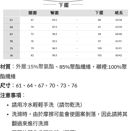
：外層:15%聚氨酯
材質
、85%聚酯纖維，襯裡:100%聚
酯纖維
尺寸
：61、64、67、70、73、76
：
注意事項
請用冷水輕輕手洗（請勿乾洗）
洗滌時，由於摩擦可能會使圖案剝落，因此請將其
翻過來進行洗滌