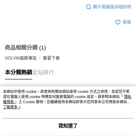
顯示電腦版詳細說明
客服
商品相關分類 (1)
VOLVIK服飾專區
春夏下著
本分類熱銷
全站排行
本網站中使用 cookie，欲查詢有關本網站使用 cookie 方式之詳情，及若您不希
熱門標籤
望在電腦上使用 cookie 時應如何變更電腦的 cookie 設定，請參閱本網站「
隱私
權條款
」之 Cookie 聲明。您繼續使用本網站即表示您同意本公司得按本網站使
用條款之 Cookie 聲明使用 cookie。
了解更多 >
我知道了