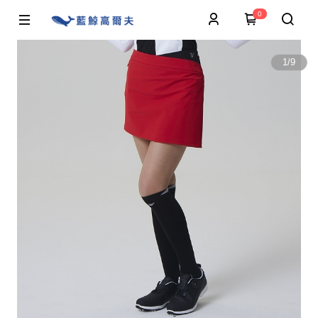
0
1
/
9