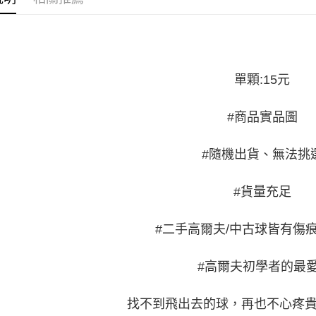
全家取貨
每筆NT$6
7-11取貨
單顆:15元
每筆NT$6
宅配
#商品實品圖
每筆NT$2
#隨機出貨、無法挑
#貨量充足
#二手高爾夫/中古球皆有傷
#高爾夫初學者的最愛
找不到飛出去的球，再也不心疼貴森