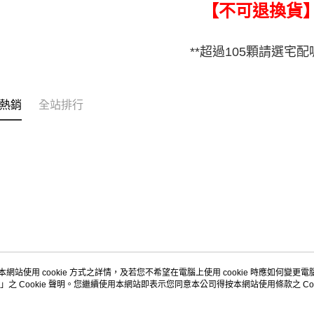
【不可退換貨
**超過105顆請選宅配喔
熱銷
全站排行
本網站使用 cookie 方式之詳情，及若您不希望在電腦上使用 cookie 時應如何變更電腦的
」之 Cookie 聲明。您繼續使用本網站即表示您同意本公司得按本網站使用條款之 Coo
關於我們
客服資訊
商店簡介
購物說明