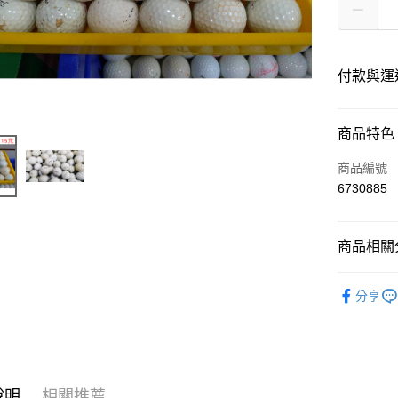
付款與運
付款方式
商品特色
信用卡一
商品編號
6730885
超商取貨
LINE Pay
商品相關分
Apple Pay
高爾夫球
分享
悠遊付
ATM付款
運送方式
說明
相關推薦