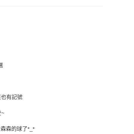
付款
0
付款
0
50
選
痕也有記號
~
森的球了*_*