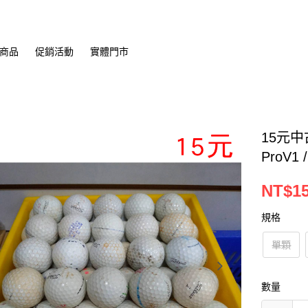
商品
促銷活動
實體門市
15元中
ProV1
NT$15
規格
單顆
數量