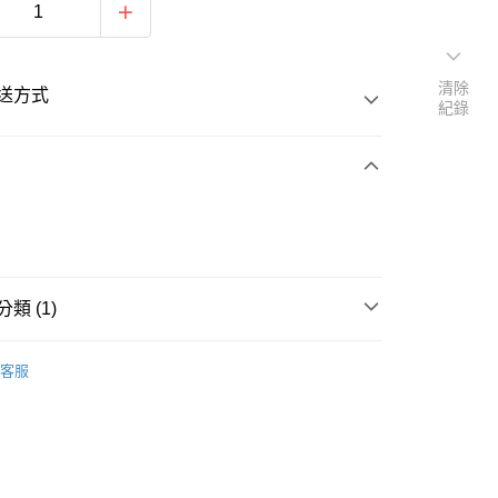
清除
送方式
紀錄
次付款
付款
類 (1)
客服