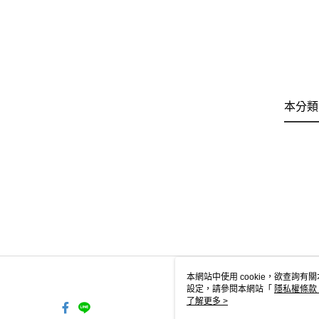
本分類
本網站中使用 cookie，欲查詢有關
設定，請參閱本網站「
隱私權條款
使用 cookie。
了解更多 >