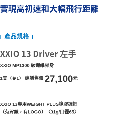
實現高初速和大幅飛行距離
產品規格
l
l
XXIO 13 Driver 左手
XXIO MP1300 碳纖維桿身
27,100
1支（＃1） 建議售價
元
XXIO 13專用WEIGHT PLUS橡膠握把
（有背線，有LOGO）〈31g/口徑65〉