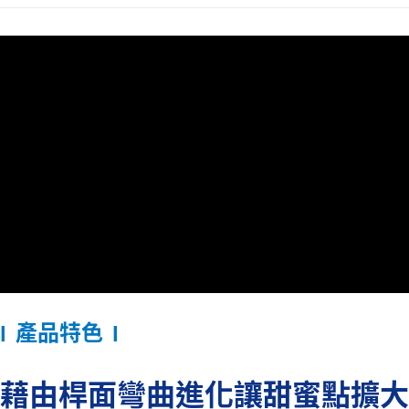
運送方式
宅配
每筆NT$250
產品特色
l
l
藉由桿面彎曲進化讓甜蜜點擴大