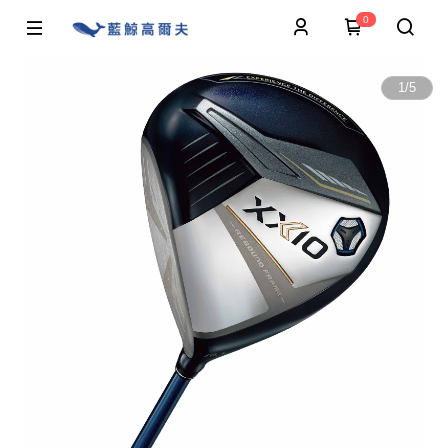
0
1
/
5