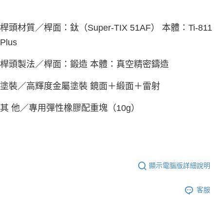
桿頭材質／桿面：鈦（Super-TIX 51AF） 本體：Ti-811
Plus
桿頭製法／桿面：鍛造 本體：真空精密鑄造
塗裝／高輝度金屬塗裝 鏡面＋緞面＋雷射
其 他／專用彈性橡膠配重塊（10g）
顯示電腦版詳細說明
客服