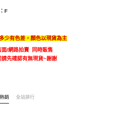
：F
多少有色差，顏色以現貨為主
店面/網路拍賣 同時販售
前請先確認有無現貨~謝謝
熱銷
全站排行