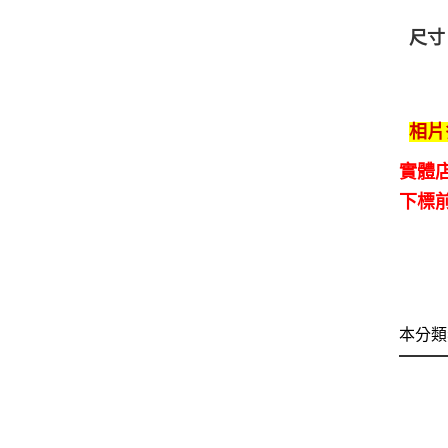
尺寸
相片
實體
下標
本分類