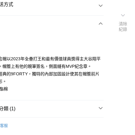
送方式
清除
紀錄
次付款
付款
念帽以2023年全壘打王和最有價值球員獎得主大谷翔平
。帽簷上有他的親筆簽名，側面縫有MVP紀念章。
經典的9FORTY，獨特的內部加固設計使其在帽簷前片
形。
聚酯棉
類 (1)
付款
0
客服
付款