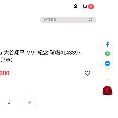
0
ra 大谷翔平 MVP紀念 球帽#143397-
/兒童）
680