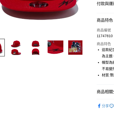
付款與運
付款方式
商品特色
信用卡一
商品編號
11747810
超商取貨
商品特色
LINE Pay
這款紀
為主題
Apple Pay
帽型為
悠遊付
不易變
材質:
運送方式
商品相關分
全家取貨
每筆NT$6
兒童專區
分享
7-11取貨