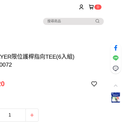
0
AYER限位護桿指向TEE(6入組)
0072
20