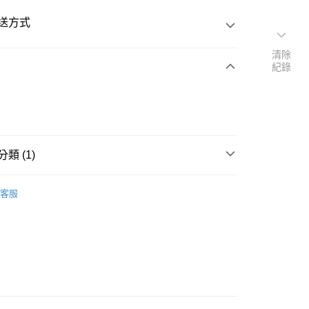
送方式
清除
紀錄
次付款
付款
類 (1)
件
Tee
客服
付款
0