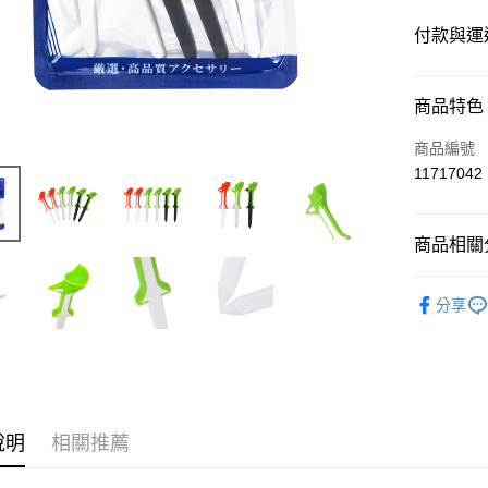
付款與運
付款方式
商品特色
信用卡一
商品編號
11717042
超商取貨
LINE Pay
商品相關分
Apple Pay
高爾夫配
分享
悠遊付
ATM付款
運送方式
說明
相關推薦
全家取貨
每筆NT$6