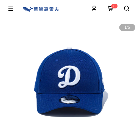
0
1
/
5