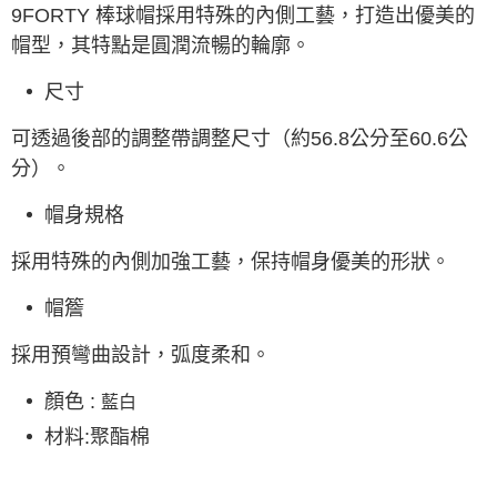
9FORTY 棒球帽採用特殊的內側工藝，打造出優美的
帽型，其特點是圓潤流暢的輪廓。
尺寸
可透過後部的調整帶調整尺寸（約56.8公分至60.6公
分）。
帽身規格
採用特殊的內側加強工藝，保持帽身優美的形狀。
帽簷
採用預彎曲設計，弧度柔和。
顏色
:
藍白
材料:
聚酯棉