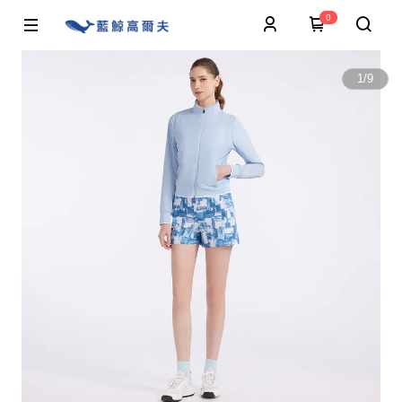
0
1
/
9