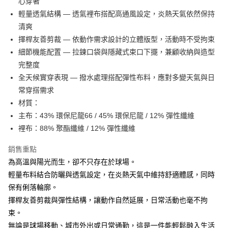
心穿著
悠遊付
輕量透氣結構 — 透氣裡布搭配高通風設定，炎熱天氣依然保持
ATM付款
清爽
揮桿友善剪裁 — 依動作需求設計的立體版型，活動時不受拘束
運送方式
細節機能配置 — 拉鍊口袋與隱藏式束口下擺，兼顧收納與造型
完整度
全家取貨付款
全天候實穿表現 — 撥水處理搭配彈性布料，應對多變天氣與日
每筆NT$60
常穿搭需求
7-11取貨付款
材質：
每筆NT$60
主布：43% 環保尼龍66 / 45% 環保尼龍 / 12% 彈性纖維
裡布：88% 聚酯纖維 / 12% 彈性纖維
宅配
每筆NT$250
銷售重點
為高溫與陽光而生，卻不只存在於球場。
輕量布料結合防曬與透氣設定，在炎熱天氣中維持舒適體感，同時
保有俐落輪廓。
揮桿友善剪裁與彈性結構，讓動作自然延展，日常活動也毫不拘
束。
無論是球場移動、城市外出或日常通勤，這是一件能輕鬆融入生活