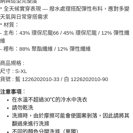
納與造型完整度
* 全天候實穿表現 — 撥水處理搭配彈性布料，應對多變
天氣與日常穿搭需求
* 材質：
- 主布：43% 環保尼龍66 / 45% 環保尼龍 / 12% 彈性纖
維
- 裡布：88% 聚酯纖維 / 12% 彈性纖維
商品規格 :
尺寸 : S-XL
貨號 : 藍 1226202010-33 / 白 1226202010-90
：
注意事項
在水溫不超過30℃的冷水中洗衣
請勿乾洗
洗滌時，由於摩擦可能會使圖案剝落，因此請將其
翻過來進行洗滌
不同的顏色分開洗滌（單獨）