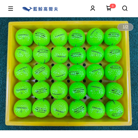
0
1
/
2