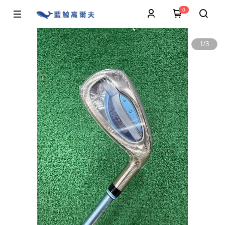
0
1
/
3