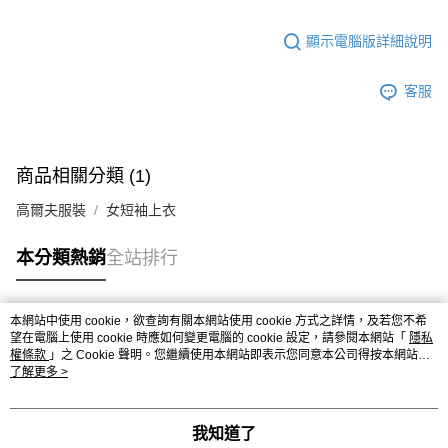
顯示電腦版詳細說明
客服
商品相關分類 (1)
高爾夫服裝
女短袖上衣
本分類熱銷
全站排行
本網站中使用 cookie，欲查詢有關本網站使用 cookie 方式之詳情，及若您不希
熱門標籤
望在電腦上使用 cookie 時應如何變更電腦的 cookie 設定，請參閱本網站「
隱私
權條款
」之 Cookie 聲明。您繼續使用本網站即表示您同意本公司得按本網站使
用條款之 Cookie 聲明使用 cookie。
了解更多 >
我知道了