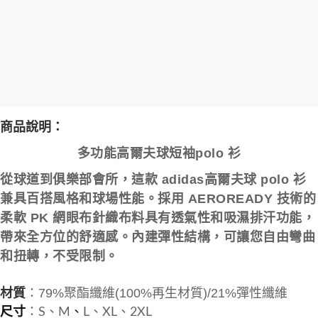
商品說明：
多功能高爾夫球短袖polo 衫
從球道到俱樂部會所，這款 adidas高爾夫球 polo 衫
兼具百搭風格和球場性能。採用 AEROREADY 技術的
柔軟 PK 網眼布針織布料具有透氣性和吸濕排汗功能，
帶來全方位的舒適感。內建彈性結構，可讓您自由彎曲
和扭轉，不受限制。
材質
：79%聚酯纖維(100%再生材質)/21%彈性纖維
尺寸
：S、
M
、
L、XL
、2XL