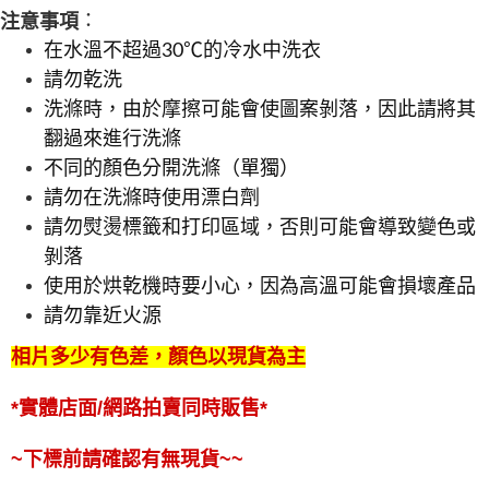
：
注意事項
在水溫不超過30℃的冷水中洗衣
請勿乾洗
洗滌時，由於摩擦可能會使圖案剝落，因此請將其
翻過來進行洗滌
不同的顏色分開洗滌（單獨）
請勿在洗滌時使用漂白劑
請勿熨燙標籤和打印區域，否則可能會導致變色或
剝落
使用於烘乾機時要小心，因為高溫可能會損壞產品
請勿靠近火源
相片多少有色差，顏色以現貨為主
*實體店面/網路拍賣同時販售*
~下標前請確認有無現貨~~