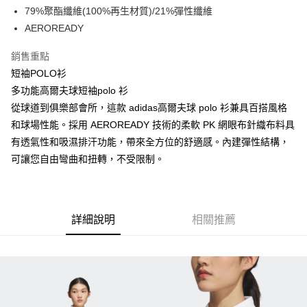
79%聚酯纖維(100%再生材質)/21%彈性纖維
悠遊付
AEROREADY
ATM付款
銷售重點
短袖POLO衫
運送方式
多功能高爾夫球短袖polo 衫
全家取貨付款
從球道到俱樂部會所，這款 adidas高爾夫球 polo 衫兼具百搭風格
每筆NT$60
和球場性能。採用 AEROREADY 技術的柔軟 PK 網眼布針織布料具
7-11取貨付款
有透氣性和吸濕排汗功能，帶來全方位的舒適感。內建彈性結構，
可讓您自由彎曲和扭轉，不受限制。
每筆NT$60
宅配
每筆NT$250
詳細說明
相關推薦