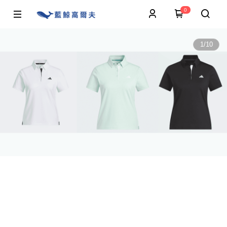
0
1
/
10