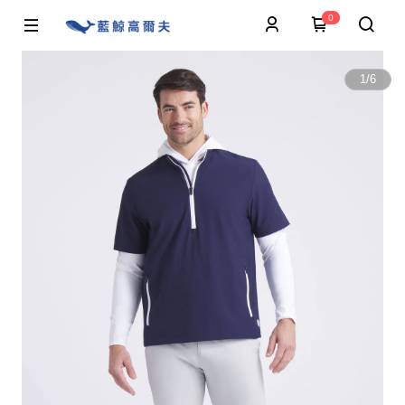
0
1
/
6