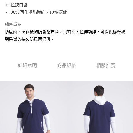
拉鍊口袋
悠遊付
90% 再生聚酯纖維，10% 氨綸
ATM付款
銷售重點
防風雨、防鉤破的防撕裂布料，具有四向拉伸功能，可提供從靶場
運送方式
到果嶺的持久防風雨保護。
全家取貨付款
每筆NT$60
7-11取貨付款
詳細說明
商品規格
相關推薦
每筆NT$60
宅配
每筆NT$250