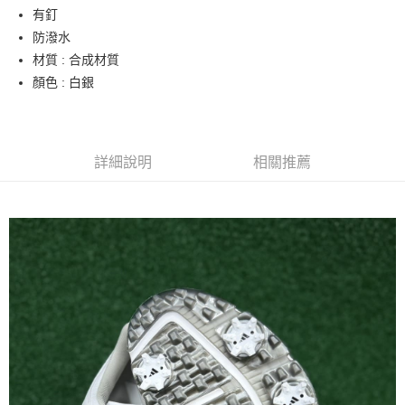
有釘
悠遊付
防潑水
ATM付款
材質 : 合成材質
顏色 : 白銀
運送方式
全家取貨付款
每筆NT$60
詳細說明
相關推薦
7-11取貨付款
每筆NT$60
宅配
每筆NT$250