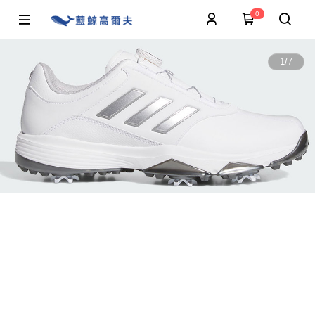
0
1
/
7