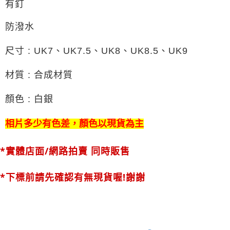
有釘
防潑水
尺寸 : UK7、
UK7.5、
UK8、
UK8.5、
UK9
材質 : 合成材質
顏色 : 白銀
相片多少有色差，顏色以現貨為主
*實體店面/網路拍賣 同時販售
*下標前請先確認有無現貨喔!謝謝