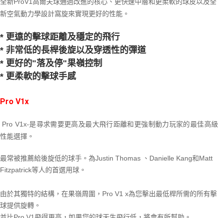
全新ProV1高爾夫球通過改進的核心、更快速中層和更柔軟的球皮以及全
新空氣動力學設計窩旋來實現更好的性能。
* 更遠的擊球距離及穩定的飛行
* 非常低的長桿後旋以及穿透性的彈道
* 更好的"落及停"果嶺控制
* 更柔軟的擊球手感
Pro V1x
Pro V1x-是尋求需要更高及最大飛行距離和更強制動力玩家的最佳高
性能選擇。
最常被推薦給後旋低的球手。為Justin Thomas 、Danielle Kang和Matt
Fitzpatrick等人的首選用球。
由於其獨特的結構，在果嶺周圍，Pro V1 x為您擊出最低桿所需的所有擊
球提供旋轉。
並比Pro V1飛得更高，如果您的球天生飛行低，將會有所幫助。