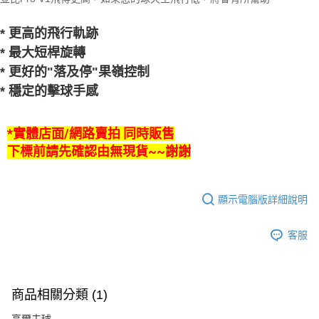
* 更
高
的
飛行軌跡
* 最大短桿旋轉
* 更好的"落及停"果嶺控制
* 穩定的擊球手感
*實體店面/網路賣拍 同時販售
下標前請先確認由無現貨~~謝謝
顯示電腦版詳細說明
客服
商品相關分類 (1)