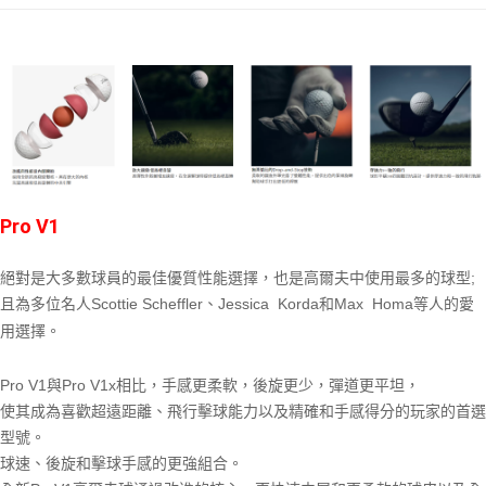
ATM付款
運送方式
全家取貨付款
每筆NT$60
7-11取貨付款
Pro V1
每筆NT$60
宅配
絕對是大多數球員的最佳優質性能選擇，也是高爾夫中使用最多的球型;
每筆NT$250
且為多位名人Scottie Scheffler、Jessica Korda和Max Homa等人的愛
用選擇。
Pro V1與Pro V1x相比，手感更柔軟，後旋更少，彈道更平坦，
使其成為喜歡超遠距離、飛行擊球能力以及精確和手感得分的玩家的首選
型號。
球速、後旋和擊球手感的更強組合。