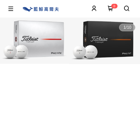
0
1
/
10