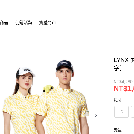
商品
促銷活動
實體門市
LYNX
字）
NT$4,280
NT$1,
尺寸
S
數量