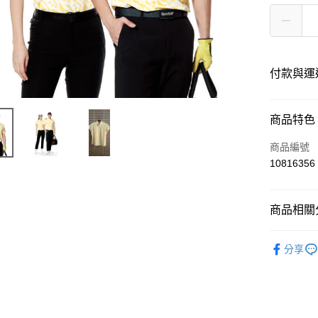
付款與運
付款方式
商品特色
信用卡一
商品編號
10816356
超商取貨
LINE Pay
商品相關分
Apple Pay
高爾夫服
分享
悠遊付
ATM付款