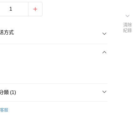
清除
紀錄
送方式
次付款
付款
類 (1)
裝
女短袖上衣
客服