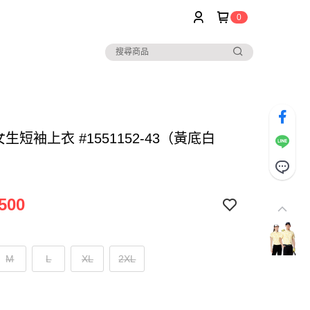
0
 女生短袖上衣 #1551152-43（黃底白
500
M
L
XL
2XL