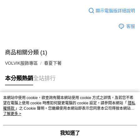
顯示電腦版詳細說明
客服
商品相關分類 (1)
VOLVIK服飾專區
春夏下著
本分類熱銷
全站排行
本網站中使用 cookie，欲查詢有關本網站使用 cookie 方式之詳情，及若您不希
熱門標籤
望在電腦上使用 cookie 時應如何變更電腦的 cookie 設定，請參閱本網站「
隱私
權條款
」之 Cookie 聲明。您繼續使用本網站即表示您同意本公司得按本網站使
用條款之 Cookie 聲明使用 cookie。
了解更多 >
我知道了