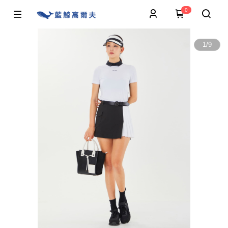
0
1
/
9