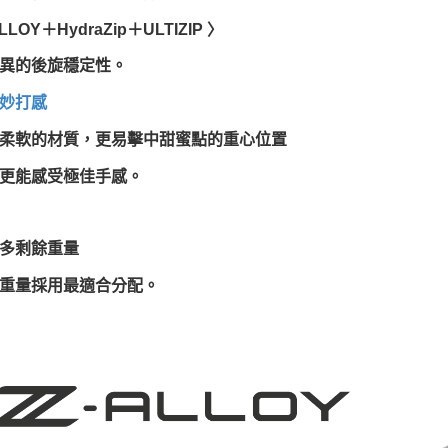
LLOY＋HydraZip＋ULTIZIP 〉
異的後旋穩定性。
妙打感
柔軟的材質，更易擊中甜蜜點的重心位置
更能感受極佳手感。
多剩餘重量
重量採用最適合分配。