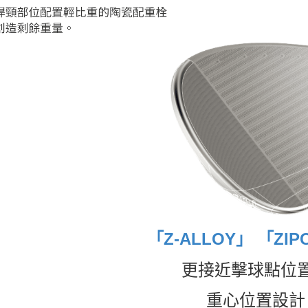
「Z-ALLOY」 「ZIP
更接近擊球點位
重心位置設計