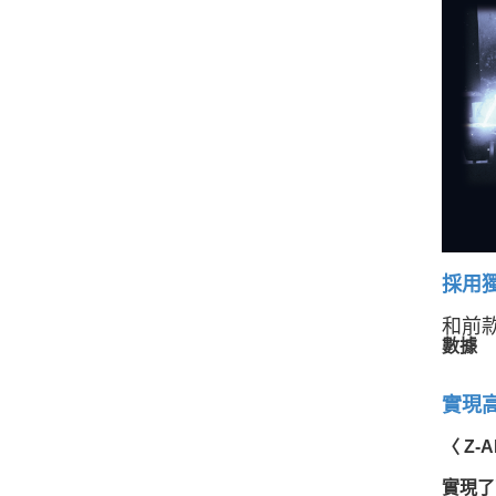
採用
和前款
數據
實現
〈 Z-
實現了