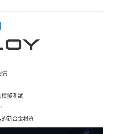
50
l
材質
的模擬測試
。
能的新合金材質