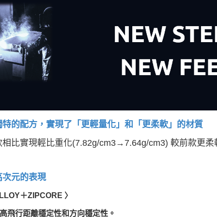
獨特的配方，實現了「更輕量化」和「更柔軟」的材質
相比實現輕比重化(7.82g/cm3→7.64g/cm3) 較前款更
高次元的表現
ALLOY＋ZIPCORE 〉
高飛行距離穩定性和方向穩定性。