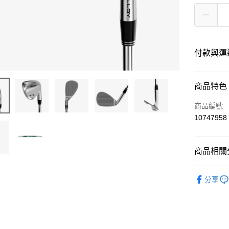
付款與運
付款方式
商品特色
信用卡一
商品編號
10747958
LINE Pay
Apple Pay
商品相關分
悠遊付
高爾夫球
分享
ATM付款
運送方式