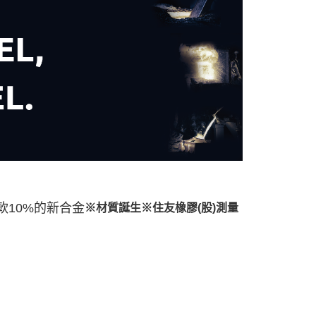
柔軟10%的新合金
※
材質誕生
※住友橡膠(股)測量