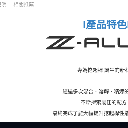
宅配
說明
相關推薦
每筆NT$2
l產品特色
專為挖起桿 誕生的新
經過多次混合、溶解、精煉
不斷探索最佳的配方
最終完成了能大幅提升挖起桿性