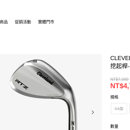
商品
促銷活動
實體門市
CLEVE
挖起桿-
NT$7,000
NT$4,
規格
54度
數量