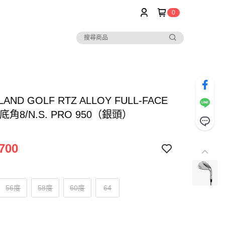
0
LAND GOLF RTZ ALLOY FULL-FACE
底角8/N.S. PRO 950（銀頭）
700
56度
58度
60度
64