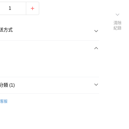
清除
紀錄
送方式
次付款
類 (1)
桿
挖起桿
客服