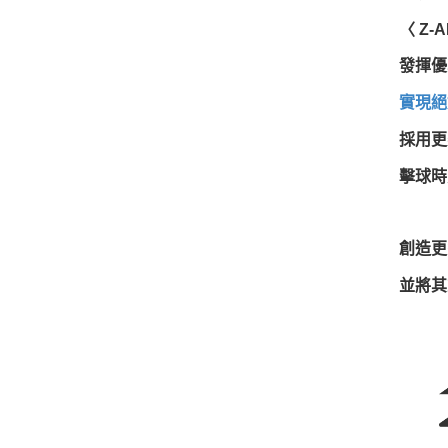
〈 Z-A
發揮優
實現絕
採用更
擊球時
創造更
並將其