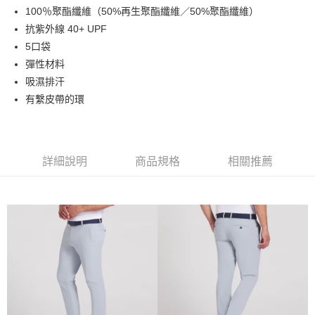
100％聚酯纖維（50%再生聚酯纖維／50%聚酯纖維）
悠遊付
抗紫外線 40+ UPF
ATM付款
5口袋
彈性材料
運送方式
吸濕排汗
有繫皮帶的環
全家取貨付款
每筆NT$60
7-11取貨付款
詳細說明
商品規格
相關推薦
每筆NT$60
宅配
每筆NT$250