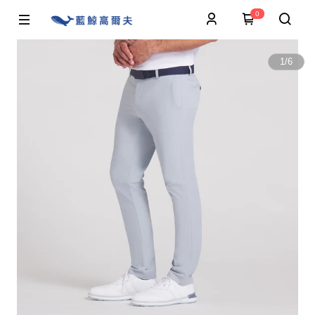
0
1
/
6