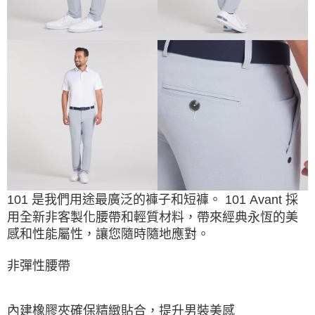
101
是我們用途最廣泛的褲子和短褲。
101 Avant
採
用全新非客製化腰帶和輕質材料，帶來經典永恆的美
感和性能屬性，讓您隨時隨地應對。
非彈性腰帶
內建橡膠夾確保精緻貼合，提升男裝美感