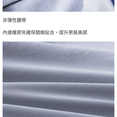
非彈性腰帶
內建橡膠夾確保精緻貼合，提升男裝美感