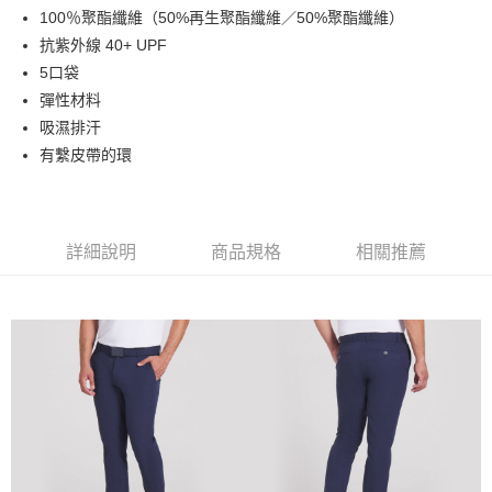
100％聚酯纖維（50%再生聚酯纖維／50%聚酯纖維）
悠遊付
抗紫外線 40+ UPF
ATM付款
5口袋
彈性材料
運送方式
吸濕排汗
有繫皮帶的環
全家取貨付款
每筆NT$60
7-11取貨付款
詳細說明
商品規格
相關推薦
每筆NT$60
宅配
每筆NT$250