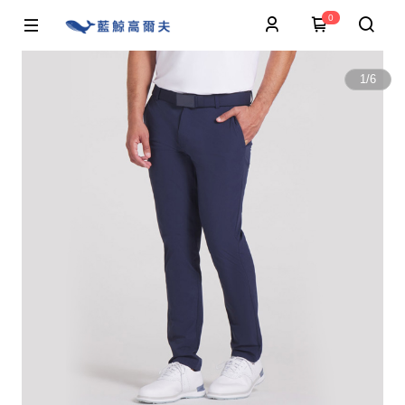
0
1
/
6