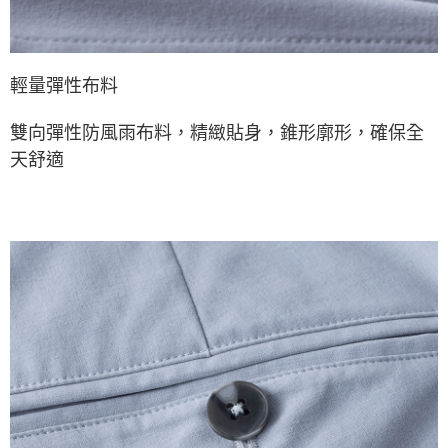
輕量彈性布料
雙向彈性防風雨布料，精緻貼身，錐形廓形，確保全
天舒適