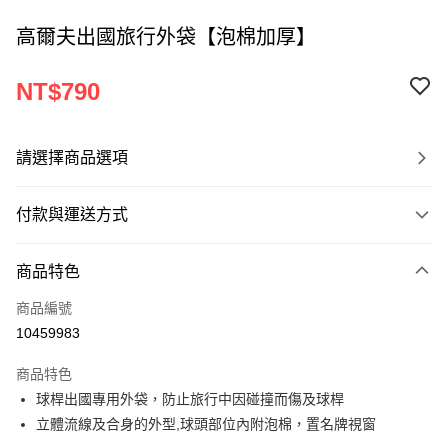
高爾夫出國旅行外袋【泡棉加厚】
NT$790
請選擇商品選項
付款與運送方式
付款方式
商品特色
信用卡一次付款
商品編號
超商取貨付款
10459983
LINE Pay
商品特色
Apple Pay
球桿出國專用外袋，防止旅行中因碰撞而傷及球桿
立體流線及合身的外型,球頭部位內附泡棉，置名牌視窗
悠遊付