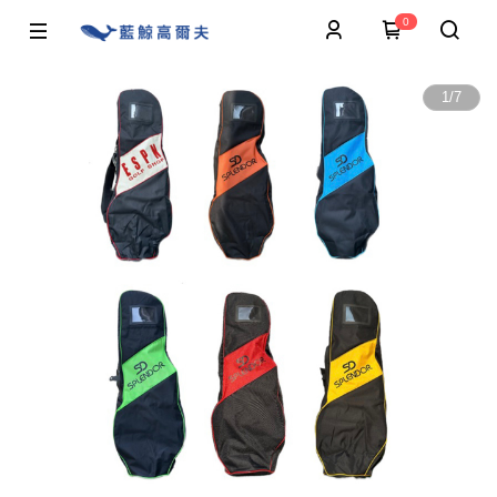
0
1
/
7