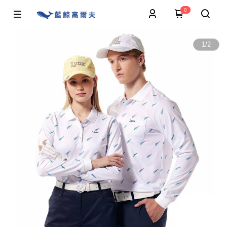
0
1
/
2