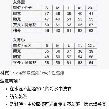
：92
材質
聚酯纖維/8%彈性纖維
%
：
注意事項
在水溫不超過30℃的冷水中洗衣
請勿乾洗
洗滌時，由於摩擦可能會使圖案剝落，因此請將其